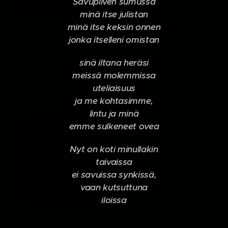
Savupilven sumussa
minä itse julistan
minä itse keksin onnen
jonka itselleni omistan
sinä iltana heräsi
meissä molemmissa
uteliaisuus
ja me kohtasimme,
lintu ja minä
emme sulkeneet ovea
Nyt on koti minullakin
taivaissa
ei savuissa synkissä,
vaan kutsuttuna
iloissa