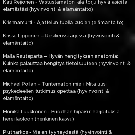
Kati Reijonen - Vastustamaton: älä torju hyviä asioita
elämästäsi (hyvinvointi & elämäntaito)
Krishnamurti - Ajattelun tuolla puolen (elämäntaito)
Krisse Lipponen – Resilienssi arjessa (hyvinvointi &
elämäntaito)
Malla Rautaparta – Hyvän hengityksen anatomia:
Kuinka palauttaa hengitys tietoisuuteen (hyvinvointi &
elämäntaito)
Michael Pollan – Tuntematon mieli: Mitä uusi
psykedeelien tutkimus opettaa (hyvinvointi &
elämäntaito)
Monika Luukkonen - Buddhan hipaisu: harjoituksia
hereilläoloon (henkinen kasvu)
Plutharkos - Mielen tyyneydestä (hyvinvointi &