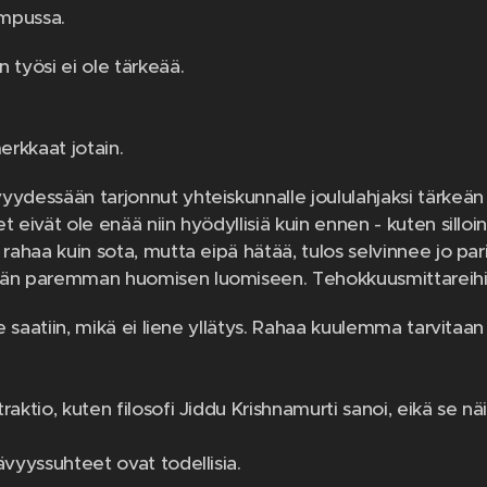
mpussa.
 työsi ei ole tärkeää.
erkkaat jotain.
yydessään tarjonnut yhteiskunnalle joululahjaksi tärkeän
t eivät ole enää niin hyödyllisiä kuin ennen - kuten sillo
 rahaa kuin sota, mutta eipä hätää, tulos selvinnee jo pari
ään paremman huomisen luomiseen. Tehokkuusmittareihin 
lle saatiin, mikä ei liene yllätys. Rahaa kuulemma tarvita
raktio, kuten filosofi Jiddu Krishnamurti sanoi, eikä se nä
ävyyssuhteet ovat todellisia.