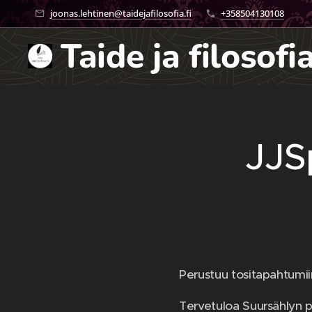
joonas.lehtinen@taidejafilosofia.fi
+358504130108
Taide ja filosofi
filosofia
JJS
Perustuu tositapahtumii
Tervetuloa Suursählyn par