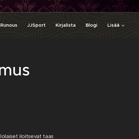
Runous
JJSport
Kirjalista
Blogi
Lisää
imus
olaiset iloitsevat taas