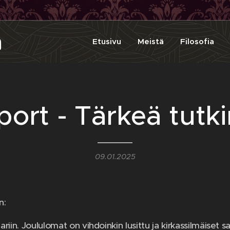
a
Etusivu
Meistä
Filosofia
port - Tärkeä tutk
09.01.2025
n:
iin. Joululomat on vihdoinkin lusittu ja kirkassilmäiset sal