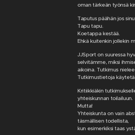
oman tärkeän työnsä ki
Taputus päähän jos sinun
Tapu tapu.
Koetappa kestää.
Ehkä kuitenkin jollekin m
JJSport on suuressa hyv
selvitämme, miksi ihmise
aikoina. Tutkimus nielee
Tutkimustietoja käytet
Kritiikkiäkin tutkimukse
yhteiskunnan toilailuun.
Mutta!
Yhteiskunta on vain abst
täsmällisen todellista,
kun esimerkiksi taas yst