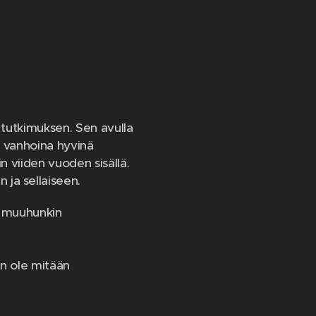
 tutkimuksen. Sen avulla
in vanhoina hyvinä
n viiden vuoden sisällä.
ja sellaiseen.
an muuhunkin
in ole mitään