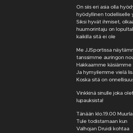
On siis eri asia olla hyöd
hyödyllinen todelliselle 
Siksi hyvät ihmiset, olkaa
huumorintaju on lopultak
kaikilla sitä ei ole
Me JJSportissa näytämme
tanssimme auringon nous
Hakkaamme käsiämme yht
Ja hymyilemme vielä lis
Koska sitä on onnellisu
Vinkkinä sinulle joka ole
lupauksista!
Tänään klo.19.00 Muurla
Tule todistamaan kun
Valhojan Druidi kohtaa