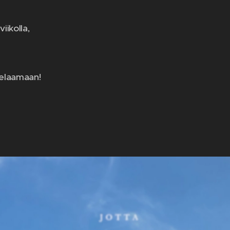
iikolla,
pelaamaan!