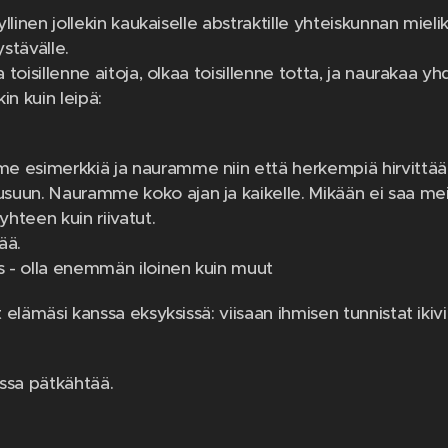
yllinen jollekin kaukaiselle abstraktille yhteiskunnan mielik
ystävälle.
 toisillenne aitoja, olkaa toisillenne totta, ja naurakaa yhd
in kuin leipä:
 esimerkkiä ja nauramme niin että herkempiä hirvittää.
uun. Nauramme koko ajan ja kaikelle. Mikään ei saa mei
een kuin riivatut.
ää.
us - olla enemmän iloinen kuin muut
t elämäsi kanssa eksyksissä: viisaan ihmisen tunnistat ikivi
ssa pätkähtää.